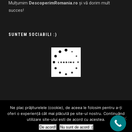
Mulțumim
DescoperimRomania.ro
și vă dorim mult
succes!
SUNTEM SOCIABILI :)
Ne plac prăjiturelele (cookie), de aceea le folosim pentru a-ți
oferi o experiență cât mai plăcută pe site-ul nostru. Continuând
Contactează-ne
|
Apartmanetele noastre
|
Confidențialitate
|
utilizare site-ului esti de acord cu acestea.
Termeni și condiții
|
ANPC
2018 - 2026 - Comfort-Apartments.ro - Toate drepturile rezervate.
De acord!
Nu sunt de acord :(