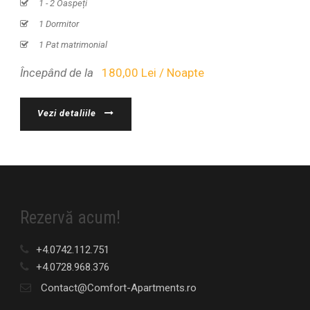
1 - 2 Oaspeți
1 Dormitor
1 Pat matrimonial
Începând de la
180,00 Lei / Noapte
Vezi detaliile
Rezervă acum!
+4.0742.112.751
+4.0728.968.376
Contact@Comfort-Apartments.ro